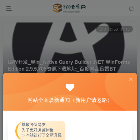
0
56
13
编程开发_Win_Active Query Builder .NET WinForms
Edition 2.9.5.705资源下载地址_百度网盘迅雷BT
首页
软件资源
编程开发
正文
网站全面焕新通知（新用户请忽略）
热心网友
关注
私信
4个月前更新
付费资源
尊敬各位网友:
为了更好浏览体验
编程开发_Win_Active Query Builder .NET WinForms Edition 2.9.5.705资源下载地址_百度网盘迅雷BT
✨ 本站进行了全新升级
此内容为付费资源，请付费后查看