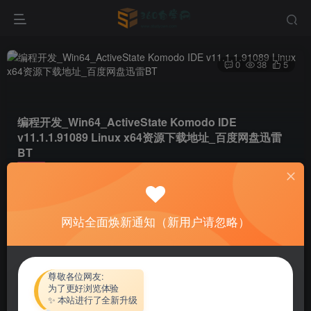
0
38
5
编程开发_Win64_ActiveState Komodo IDE
v11.1.1.91089 Linux x64资源下载地址_百度网盘迅雷
BT
首页
软件资源
编程开发
正文
网站全面焕新通知（新用户请忽略）
热心网友
关注
私信
4个月前更新
付费资源
尊敬各位网友:
为了更好浏览体验
编程开发_Win64_ActiveState Komodo IDE v11.1.1.91089 Linux x64资源下载地址_百度网盘迅雷BT
✨ 本站进行了全新升级
此内容为付费资源，请付费后查看