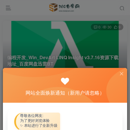
0
30
9
编程开发_Win_DevArt LINQ Insight v3.7.16资源下载
地址_百度网盘迅雷BT
首页
软件资源
编程开发
正文
网站全面焕新通知（新用户请忽略）
热心网友
关注
私信
4个月前更新
付费资源
尊敬各位网友:
为了更好浏览体验
编程开发_Win_DevArt LINQ Insight v3.7.16资源下载地址_百度网盘迅雷BT
✨ 本站进行了全新升级
此内容为付费资源，请付费后查看