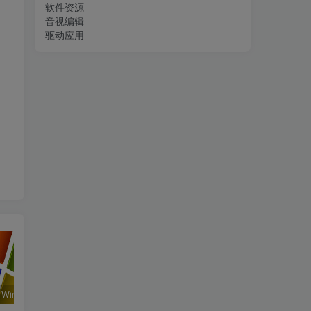
软件资源
音视编辑
驱动应用
系统运行_Win32位_Windows XP Professional Vl With SP3 X86 English August 2018资源下载地址_百度网盘迅雷BT
工程行业_Win_Mentor Graphics Products New Crack资源下载地址_百度网盘迅雷BT
系统相关_Win64_Geekbench Pro 6.0.3 x64资源下载地址_百度网盘迅雷BT