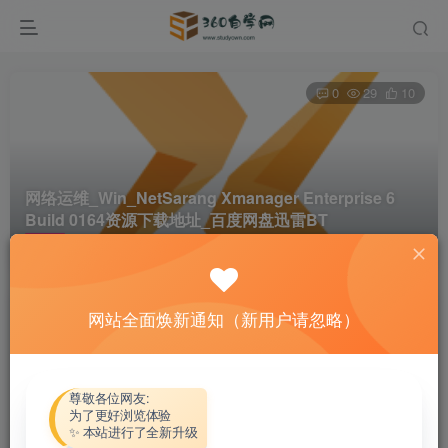
0
29
10
网络运维_Win_NetSarang Xmanager Enterprise 6
Build 0164资源下载地址_百度网盘迅雷BT
首页
软件资源
网络运维
正文
网站全面焕新通知（新用户请忽略）
热心网友
关注
私信
4个月前更新
付费资源
尊敬各位网友:
为了更好浏览体验
网络运维_Win_NetSarang Xmanager Enterprise 6 Build 0164资源下载地址_百度网盘迅雷BT
✨ 本站进行了全新升级
此内容为付费资源，请付费后查看