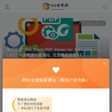
0
28
12
编程开发_Win_Foxit PDF Viewer for .NET SDK
1.02.27426资源下载地址_百度网盘迅雷BT
首页
软件资源
编程开发
正文
网站全面焕新通知（新用户请忽略）
热心网友
关注
私信
4个月前更新
付费资源
尊敬各位网友:
为了更好浏览体验
编程开发_Win_Foxit PDF Viewer for .NET SDK 1.02.27426资源下载地址_百度网盘迅雷BT
✨ 本站进行了全新升级
此内容为付费资源，请付费后查看