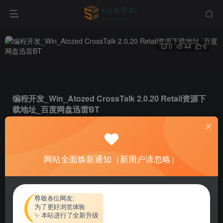
0
44
6
编程开发_Win_Atozed CrossTalk 2.0.20 Retail资源下
载地址_百度网盘迅雷BT
首页
软件资源
编程开发
正文
网站全面焕新通知（新用户请忽略）
热心网友
关注
私信
4个月前更新
付费资源
尊敬各位网友:
为了更好浏览体验
编程开发_Win_Atozed CrossTalk 2.0.20 Retail资源下载地址_百度网盘迅雷BT
✨ 本站进行了全新升级
此内容为付费资源，请付费后查看