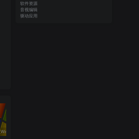
软件资源
音视编辑
驱动应用
系统运行_Win32位_Windows XP Professional Vl With SP3 X86 English August 2018资源下载地址_百度网盘迅雷BT
工程行业_Win_Mentor Graphics Products New Crack资源下载地址_百度网盘迅雷BT
系统相关_Win64_Geekbench Pro 6.0.3 x64资源下载地址_百度网盘迅雷BT