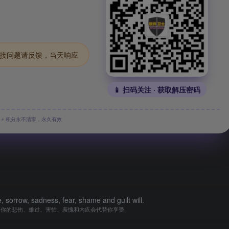
.链接问题请反馈，当天响应
📱 扫码关注 · 获取解压密码
⚡ 积分永不清零，永久有效
fe, sorrow, sadness, fear, shame and guilt will.
，你的悲伤、难过、害怕、羞愧和内疚会代替你享受