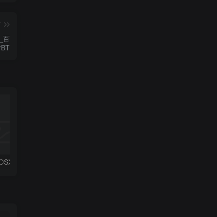
篇
址_百
BT
编程开发_MacOSX_JetBrains DataGrip 2024.1.4 macOS资源下载地址_百度网盘迅雷BT
编程开发_Win_ZylGSM 1.42 D2009-XE7 win32资源下载地址_百度网盘迅雷BT