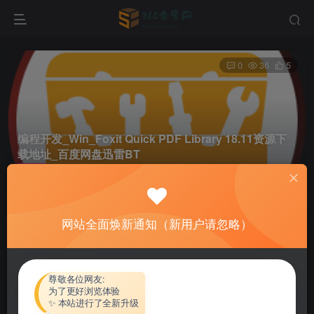
0
36
5
编程开发_Win_Foxit Quick PDF Library 18.11资源下
载地址_百度网盘迅雷BT
首页
软件资源
编程开发
正文
网站全面焕新通知（新用户请忽略）
热心网友
关注
私信
4个月前更新
付费资源
尊敬各位网友:
为了更好浏览体验
编程开发_Win_Foxit Quick PDF Library 18.11资源下载地址_百度网盘迅雷BT
✨ 本站进行了全新升级
此内容为付费资源，请付费后查看