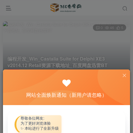
0
46
5
编程开发_Win_Castalia Suite for Delphi XE3
v2014.12 Retail资源下载地址_百度网盘迅雷BT
首页
软件资源
编程开发
正文
网站全面焕新通知（新用户请忽略）
热心网友
关注
私信
4个月前更新
付费资源
尊敬各位网友:
为了更好浏览体验
编程开发_Win_Castalia Suite for Delphi XE3 v2014.12 Retail资源下载地址_百度网盘迅雷BT
✨ 本站进行了全新升级
此内容为付费资源，请付费后查看