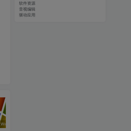
软件资源
音视编辑
驱动应用
系统运行_Win32位_Windows XP Professional Vl With SP3 X86 English August 2018资源下载地址_百度网盘迅雷BT
工程行业_Win_Mentor Graphics Products New Crack资源下载地址_百度网盘迅雷BT
__Flownex Simulation Environment 2025 v9.0.0.5894 Multilanguage x64资源下载地址_百度网盘迅雷BT