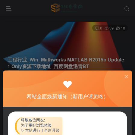
0
39
10
工程行业_Win_Mathworks MATLAB R2015b Update
1 Only资源下载地址_百度网盘迅雷BT
首页
软件资源
工程行业
正文
网站全面焕新通知（新用户请忽略）
热心网友
关注
私信
4个月前更新
付费资源
尊敬各位网友:
为了更好浏览体验
工程行业_Win_Mathworks MATLAB R2015b Update 1 Only资源下载地址_百度网盘迅雷BT
✨ 本站进行了全新升级
此内容为付费资源，请付费后查看