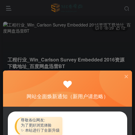
0
29
12
工程行业_Win_Carlson Survey Embedded 2016资源
下载地址_百度网盘迅雷BT
首页
软件资源
工程行业
正文
网站全面焕新通知（新用户请忽略）
热心网友
关注
私信
4个月前更新
付费资源
尊敬各位网友:
为了更好浏览体验
工程行业_Win_Carlson Survey Embedded 2016资源下载地址_百度网盘迅雷BT
✨ 本站进行了全新升级
此内容为付费资源，请付费后查看