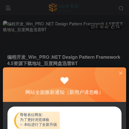
0
42
14
编程开发_Win_PRO .NET Design Pattern Framework
4.5资源下载地址_百度网盘迅雷BT
首页
软件资源
编程开发
正文
网站全面焕新通知（新用户请忽略）
热心网友
关注
私信
4个月前更新
付费资源
尊敬各位网友:
为了更好浏览体验
编程开发_Win_PRO .NET Design Pattern Framework 4.5资源下载地址_百度网盘迅雷BT
✨ 本站进行了全新升级
此内容为付费资源，请付费后查看