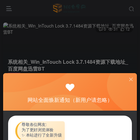
0
31
12
系统相关_Win_InTouch Lock 3.7.1484资源下载地址_
百度网盘迅雷BT
首页
软件资源
系统相关
正文
网站全面焕新通知（新用户请忽略）
热心网友
关注
私信
4个月前更新
付费资源
尊敬各位网友:
为了更好浏览体验
系统相关_Win_InTouch Lock 3.7.1484资源下载地址_百度网盘迅雷BT
✨ 本站进行了全新升级
此内容为付费资源，请付费后查看