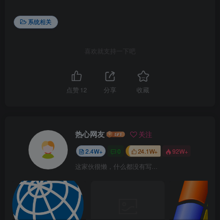
系统相关
喜欢就支持一下吧
点赞
12
分享
收藏
热心网友
关注
2.4W+
0
24.1W+
92W+
这家伙很懒，什么都没有写...