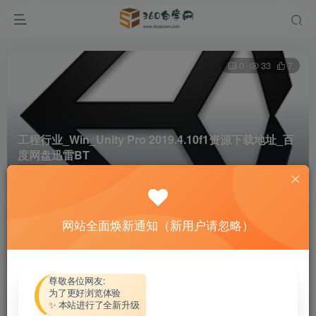
0
33
7
工程行业_Win_Unity Pro 2019.4.10f1资源下载地址_百
度网盘迅雷BT
首页
软件资源
工程行业
正文
网站全面焕新通知（新用户请忽略）
热心网友
关注
私信
4个月前更新
付费资源
尊敬各位网友:
为了更好浏览体验
工程行业_Win_Unity Pro 2019.4.10f1资源下载地址_百度网盘迅雷BT
✨ 本站进行了全新升级
此内容为付费资源，请付费后查看