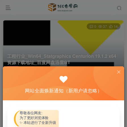
0
37
14
工程行业_Win64_Statgraphics Centurion 19.1.2 x64
资源下载地址_百度网盘迅雷BT
首页
软件资源
工程行业
正文
网站全面焕新通知（新用户请忽略）
热心网友
关注
私信
4个月前更新
付费资源
尊敬各位网友:
为了更好浏览体验
工程行业_Win64_Statgraphics Centurion 19.1.2 x64资源下载地址_百度网盘迅雷BT
✨ 本站进行了全新升级
此内容为付费资源，请付费后查看