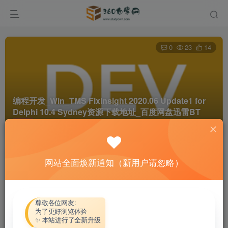
0
23
14
编程开发_Win_TMS FixInsight 2020.06 Update1 for
Delphi 10.4 Sydney资源下载地址_百度网盘迅雷BT
首页
软件资源
编程开发
正文
网站全面焕新通知（新用户请忽略）
热心网友
关注
私信
4个月前更新
付费资源
尊敬各位网友:
为了更好浏览体验
编程开发_Win_TMS FixInsight 2020.06 Update1 for Delphi 10.4 Sydney资源下载地址_百度网盘迅雷BT
✨ 本站进行了全新升级
此内容为付费资源，请付费后查看