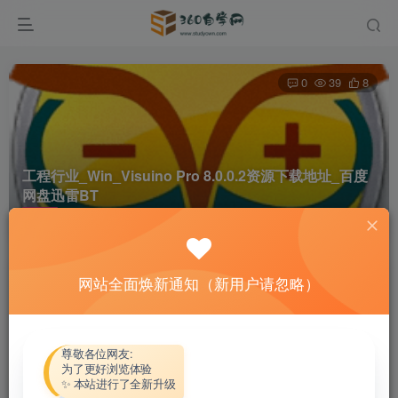
0
39
8
工程行业_Win_Visuino Pro 8.0.0.2资源下载地址_百度
网盘迅雷BT
首页
软件资源
工程行业
正文
网站全面焕新通知（新用户请忽略）
热心网友
关注
私信
4个月前更新
付费资源
尊敬各位网友:
为了更好浏览体验
工程行业_Win_Visuino Pro 8.0.0.2资源下载地址_百度网盘迅雷BT
✨ 本站进行了全新升级
此内容为付费资源，请付费后查看