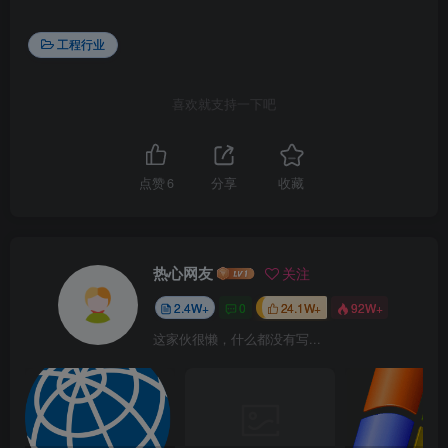
工程行业
喜欢就支持一下吧
点赞
6
分享
收藏
热心网友
关注
2.4W+
0
24.1W+
92W+
这家伙很懒，什么都没有写...