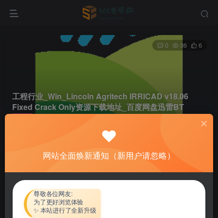
0
36
6
工程行业_Win_Lincoln Agritech IRRICAD v18.06
Fixed Crack Only资源下载地址_百度网盘迅雷BT
首页
软件资源
工程行业
正文
网站全面焕新通知（新用户请忽略）
热心网友
关注
私信
4个月前更新
付费资源
尊敬各位网友:
为了更好浏览体验
工程行业_Win_Lincoln Agritech IRRICAD v18.06 Fixed Crack Only资源下载地址_百度网盘迅雷BT
✨ 本站进行了全新升级
此内容为付费资源，请付费后查看