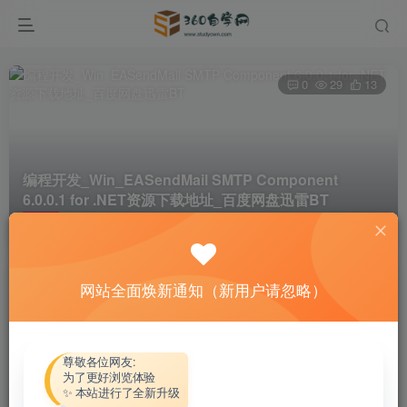
0
29
13
编程开发_Win_EASendMail SMTP Component
6.0.0.1 for .NET资源下载地址_百度网盘迅雷BT
首页
软件资源
编程开发
正文
网站全面焕新通知（新用户请忽略）
热心网友
关注
私信
4个月前更新
付费资源
尊敬各位网友:
为了更好浏览体验
编程开发_Win_EASendMail SMTP Component 6.0.0.1 for .NET资源下载地址_百度网盘迅雷BT
✨ 本站进行了全新升级
此内容为付费资源，请付费后查看