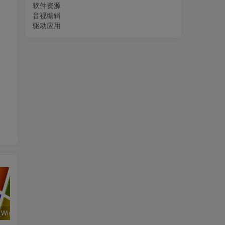
软件资源
音视编辑
驱动应用
系统运行_Win32位_Windows XP Professional Vl With SP3 X86 English August 2018资源下载地址_百度网盘迅雷BT
工程行业_Win_Mentor Graphics Products New Crack资源下载地址_百度网盘迅雷BT
__Flownex Simulation Environment 2025 v9.0.0.5894 Multilanguage x64资源下载地址_百度网盘迅雷BT