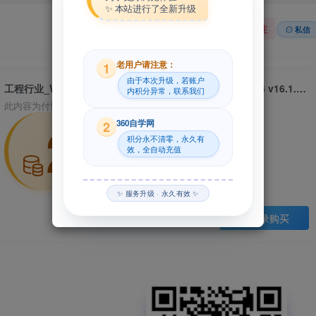
✨ 本站进行了全新升级
关注
私信
老用户请注意：
1
由于本次升级，若账户
工程行业_Win_DS BIOVIA Discovery Studio Client 2016 v16.1.0.15350资源下载地址_百度网盘迅雷BT
内积分异常，联系我们
此内容为付费资源，请付费后查看
29
360自学网
2
积分永不清零，永久有
效，全自动充值
积分
✨ 服务升级 · 永久有效 ✨
登录购买