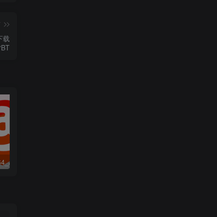
篇
源下载
BT
实用工具_Win64_Active Boot Disk 18.0 x64资源下载地址_百度网盘迅雷BT
实用工具_MacOSX_ProPresenter 7.16.3 macOS资源下载地址_百度网盘迅雷BT