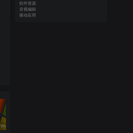
软件资源
音视编辑
驱动应用
系统运行_Win32位_Windows XP Professional Vl With SP3 X86 English August 2018资源下载地址_百度网盘迅雷BT
工程行业_Win_Mentor Graphics Products New Crack资源下载地址_百度网盘迅雷BT
系统相关_Win64_Geekbench Pro 6.0.3 x64资源下载地址_百度网盘迅雷BT