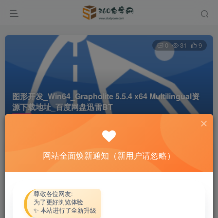
0
31
9
图形开发_Win64_Grapholite 5.5.4 x64 Multilingual资
源下载地址_百度网盘迅雷BT
首页
软件资源
正文
网站全面焕新通知（新用户请忽略）
热心网友
关注
私信
4个月前更新
付费资源
尊敬各位网友:
为了更好浏览体验
图形开发_Win64_Grapholite 5.5.4 x64 Multilingual资源下载地址_百度网盘迅雷BT
✨ 本站进行了全新升级
此内容为付费资源，请付费后查看