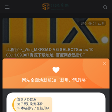
0
51
8
工程行业_Win_MXROAD V8i SELECTSeries 10
08.11.09.907资源下载地址_百度网盘迅雷BT
首页
软件资源
工程行业
正文
网站全面焕新通知（新用户请忽略）
热心网友
关注
私信
4个月前更新
付费资源
尊敬各位网友:
为了更好浏览体验
工程行业_Win_MXROAD V8i SELECTSeries 10 08.11.09.907资源下载地址_百度网盘迅雷BT
✨ 本站进行了全新升级
此内容为付费资源，请付费后查看