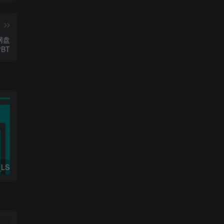
篇
网盘
BT
工程行业_Win_LS-DYNA SMP R11.2.1 Solvers Win64资源下载地址_百度网盘迅雷BT
工程行业_Win_Gambit 2.4.6资源下载地址_百度网盘迅雷BT