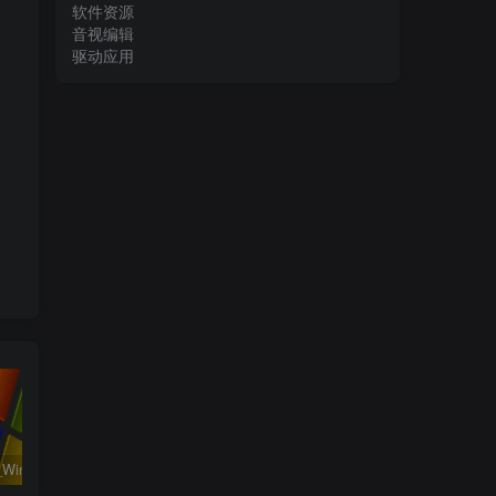
软件资源
音视编辑
驱动应用
系统运行_Win32位_Windows XP Professional Vl With SP3 X86 English August 2018资源下载地址_百度网盘迅雷BT
工程行业_Win_Mentor Graphics Products New Crack资源下载地址_百度网盘迅雷BT
系统相关_Win64_Geekbench Pro 6.0.3 x64资源下载地址_百度网盘迅雷BT