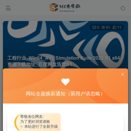
0
51
11
工程行业_Win64_AVL Simulation Suite 2023 R1 x64
资源下载地址_百度网盘迅雷BT
首页
软件资源
工程行业
正文
网站全面焕新通知（新用户请忽略）
热心网友
关注
私信
4个月前更新
付费资源
尊敬各位网友:
为了更好浏览体验
工程行业_Win64_AVL Simulation Suite 2023 R1 x64资源下载地址_百度网盘迅雷BT
✨ 本站进行了全新升级
此内容为付费资源，请付费后查看