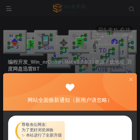
0
41
15
编程开发_Win_nrComm.Net v3.7.0.33资源下载地址_百
度网盘迅雷BT
首页
软件资源
编程开发
正文
网站全面焕新通知（新用户请忽略）
热心网友
关注
私信
4个月前更新
付费资源
尊敬各位网友:
为了更好浏览体验
编程开发_Win_nrComm.Net v3.7.0.33资源下载地址_百度网盘迅雷BT
✨ 本站进行了全新升级
此内容为付费资源，请付费后查看