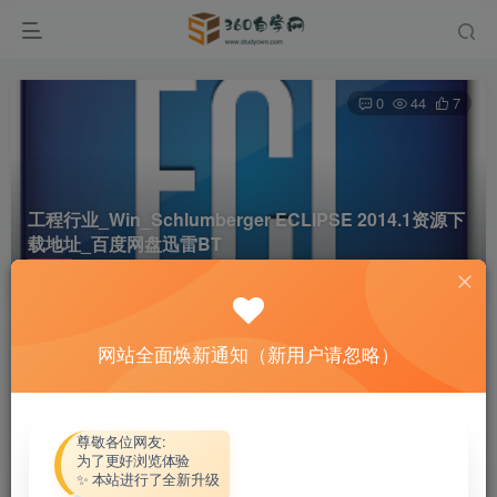
0
44
7
工程行业_Win_Schlumberger ECLIPSE 2014.1资源下
载地址_百度网盘迅雷BT
首页
软件资源
工程行业
正文
网站全面焕新通知（新用户请忽略）
热心网友
关注
私信
4个月前更新
付费资源
尊敬各位网友:
为了更好浏览体验
工程行业_Win_Schlumberger ECLIPSE 2014.1资源下载地址_百度网盘迅雷BT
✨ 本站进行了全新升级
此内容为付费资源，请付费后查看