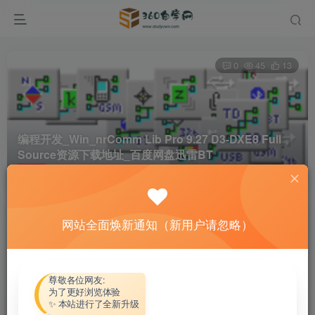
0
45
13
编程开发_Win_nrComm Lib Pro 9.27 D3-DXE8 Full
Source资源下载地址_百度网盘迅雷BT
首页
软件资源
编程开发
正文
网站全面焕新通知（新用户请忽略）
热心网友
关注
私信
4个月前更新
付费资源
尊敬各位网友:
为了更好浏览体验
编程开发_Win_nrComm Lib Pro 9.27 D3-DXE8 Full Source资源下载地址_百度网盘迅雷BT
✨ 本站进行了全新升级
此内容为付费资源，请付费后查看