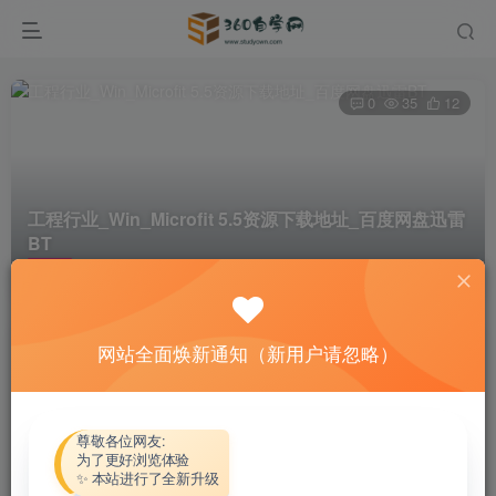
0
35
12
工程行业_Win_Microfit 5.5资源下载地址_百度网盘迅雷
BT
首页
软件资源
工程行业
正文
网站全面焕新通知（新用户请忽略）
热心网友
关注
私信
4个月前更新
付费资源
尊敬各位网友:
为了更好浏览体验
工程行业_Win_Microfit 5.5资源下载地址_百度网盘迅雷BT
✨ 本站进行了全新升级
此内容为付费资源，请付费后查看