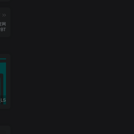
篇
百度网
BT
工程行业_Win_LS-DYNA SMP R11.2.1 Solvers Win64资源下载地址_百度网盘迅雷BT
工程行业_Win_Gambit 2.4.6资源下载地址_百度网盘迅雷BT