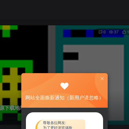
0
37
网站全面焕新通知（新用户请忽略）
ux64资源下载地址_百度网盘迅雷BT
尊敬各位网友:
为了更好浏览体验