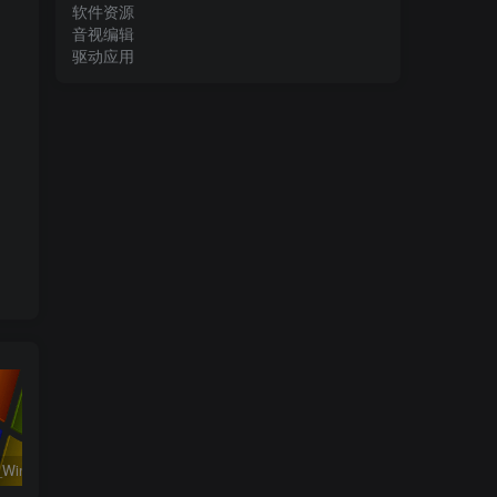
软件资源
音视编辑
驱动应用
系统运行_Win32位_Windows XP Professional Vl With SP3 X86 English August 2018资源下载地址_百度网盘迅雷BT
工程行业_Win_Mentor Graphics Products New Crack资源下载地址_百度网盘迅雷BT
工程行业_Win_LS-DYNA SMP R11.2.1 Solvers Win64资源下载地址_百度网盘迅雷BT