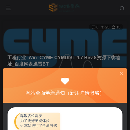
0
23
13
工程行业_Win_CYME CYMDIST 4.7 Rev 8资源下载地
址_百度网盘迅雷BT
首页
软件资源
工程行业
正文
网站全面焕新通知（新用户请忽略）
热心网友
关注
私信
4个月前更新
付费资源
尊敬各位网友:
为了更好浏览体验
工程行业_Win_CYME CYMDIST 4.7 Rev 8资源下载地址_百度网盘迅雷BT
✨ 本站进行了全新升级
此内容为付费资源，请付费后查看