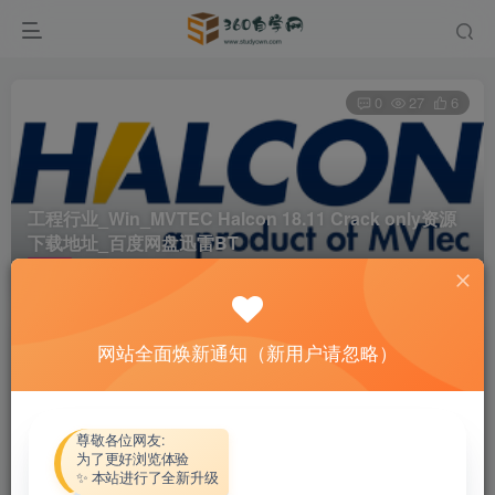
0
27
6
工程行业_Win_MVTEC Halcon 18.11 Crack only资源
下载地址_百度网盘迅雷BT
首页
软件资源
工程行业
正文
网站全面焕新通知（新用户请忽略）
热心网友
关注
私信
4个月前更新
付费资源
尊敬各位网友:
为了更好浏览体验
工程行业_Win_MVTEC Halcon 18.11 Crack only资源下载地址_百度网盘迅雷BT
✨ 本站进行了全新升级
此内容为付费资源，请付费后查看