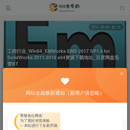
0
26
15
工程行业_Win64_EMWorks EMS 2017 SP1.4 for
SolidWorks 2011-2018 x64资源下载地址_百度网盘迅
雷BT
首页
软件资源
工程行业
正文
网站全面焕新通知（新用户请忽略）
热心网友
关注
私信
4个月前更新
付费资源
尊敬各位网友:
为了更好浏览体验
工程行业_Win64_EMWorks EMS 2017 SP1.4 for SolidWorks 2011-2018 x64资源下载地址_百度网盘迅雷BT
✨ 本站进行了全新升级
此内容为付费资源，请付费后查看