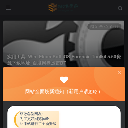
0
40
11
实用工具_Win_ElcomSoft iOS Forensic Toolkit 5.50资
源下载地址_百度网盘迅雷BT
首页
软件资源
实用工具
正文
网站全面焕新通知（新用户请忽略）
热心网友
关注
私信
4个月前更新
付费资源
尊敬各位网友:
为了更好浏览体验
实用工具_Win_ElcomSoft iOS Forensic Toolkit 5.50资源下载地址_百度网盘迅雷BT
✨ 本站进行了全新升级
此内容为付费资源，请付费后查看