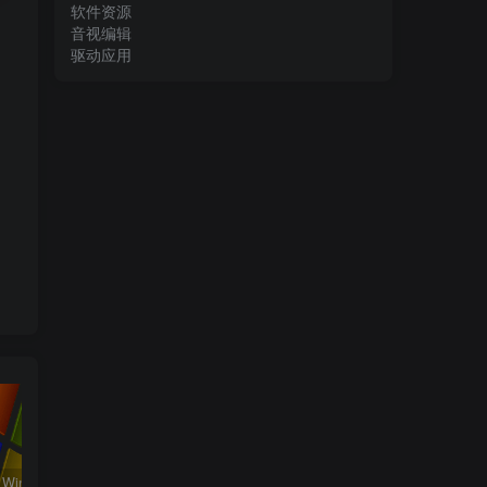
软件资源
音视编辑
驱动应用
系统运行_Win32位_Windows XP Professional Vl With SP3 X86 English August 2018资源下载地址_百度网盘迅雷BT
工程行业_Win_Mentor Graphics Products New Crack资源下载地址_百度网盘迅雷BT
工程行业_Win_LS-DYNA SMP R11.2.1 Solvers Win64资源下载地址_百度网盘迅雷BT