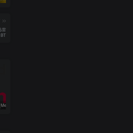
篇
迅雷
BT
工程行业_Win_Mentor Graphics Products New Crack资源下载地址_百度网盘迅雷BT
工程行业_Win_LS-DYNA SMP R11.2.1 Solvers Win64资源下载地址_百度网盘迅雷BT