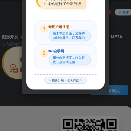
✨ 本站进行了全新升级
关注
私信
老用户请注意：
1
由于本次升级，若账户
图形开发_Win64_GreyscaleGorilla HDRI Pro Studios 07 METAL x64资源下载地址_百度网盘迅雷BT
内积分异常，联系我们
此内容为付费资源，请付费后查看
29
360自学网
2
积分永不清零，永久有
效，全自动充值
积分
✨ 服务升级 · 永久有效 ✨
登录购买