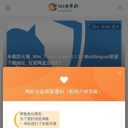
0
48
9
杀毒防火墙_Win_Trojan Killer 2.1.35 Multilingual资源
下载地址_百度网盘迅雷BT
首页
软件资源
杀毒防火墙
正文
网站全面焕新通知（新用户请忽略）
热心网友
关注
私信
4个月前更新
付费资源
尊敬各位网友:
为了更好浏览体验
杀毒防火墙_Win_Trojan Killer 2.1.35 Multilingual资源下载地址_百度网盘迅雷BT
✨ 本站进行了全新升级
此内容为付费资源，请付费后查看