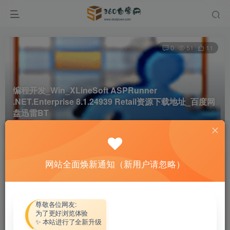
0
51
11
编程开发_Win_XLineSoft ASPRunner
.NET.Enterprise 8.1.24939 Retail资源下载地址_百度网
盘迅雷BT
首页
软件资源
编程开发
正文
网站全面焕新通知（新用户请忽略）
热心网友
关注
私信
4个月前更新
付费资源
尊敬各位网友:
为了更好浏览体验
编程开发_Win_XLineSoft ASPRunner .NET.Enterprise 8.1.24939 Retail资源下载地址_百度网盘迅雷BT
✨ 本站进行了全新升级
此内容为付费资源，请付费后查看