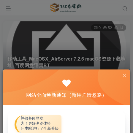
0
52
14
移动工具_MacOSX_AirServer 7.2.6 macOS资源下载地
址_百度网盘迅雷BT
首页
软件资源
移动工具
正文
网站全面焕新通知（新用户请忽略）
热心网友
关注
私信
4个月前更新
付费资源
尊敬各位网友:
为了更好浏览体验
移动工具_MacOSX_AirServer 7.2.6 macOS资源下载地址_百度网盘迅雷BT
✨ 本站进行了全新升级
此内容为付费资源，请付费后查看