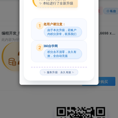
✨ 本站进行了全新升级
关注
私信
老用户请注意：
1
由于本次升级，若账户
编程开发_MacOSX_iMacros Enterprise Edition 12.0.501.6698 x86 x64资源下载地址_百度网盘迅雷BT
内积分异常，联系我们
此内容为付费资源，请付费后查看
29
360自学网
2
积分永不清零，永久有
效，全自动充值
积分
✨ 服务升级 · 永久有效 ✨
登录购买