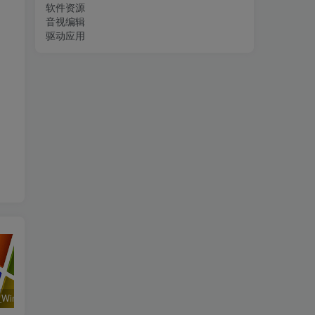
软件资源
音视编辑
驱动应用
系统运行_Win32位_Windows XP Professional Vl With SP3 X86 English August 2018资源下载地址_百度网盘迅雷BT
工程行业_Win_Mentor Graphics Products New Crack资源下载地址_百度网盘迅雷BT
工程行业_Win_LS-DYNA SMP R11.2.1 Solvers Win64资源下载地址_百度网盘迅雷BT