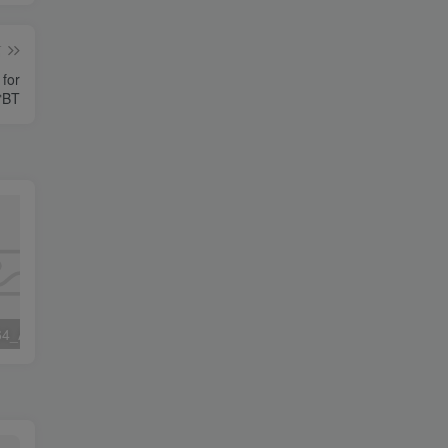
篇
for
雷BT
编程开发_Win64_ANPR SDK 2.0.99 & Video Capture Control 1.1.107 x86 x64资源下载地址_百度网盘迅雷BT
编程开发_MacOSX_JetBrains DataGrip 2024.1.4 macOS资源下载地址_百度网盘迅雷BT