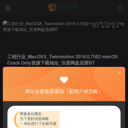
0
49
6
工程行业_MacOSX_Twinmotion 2018.0.7502 macOS
Crack Only资源下载地址_百度网盘迅雷BT
首页
软件资源
工程行业
正文
网站全面焕新通知（新用户请忽略）
热心网友
关注
私信
4个月前更新
付费资源
尊敬各位网友:
为了更好浏览体验
工程行业_MacOSX_Twinmotion 2018.0.7502 macOS Crack Only资源下载地址_百度网盘迅雷BT
✨ 本站进行了全新升级
此内容为付费资源，请付费后查看